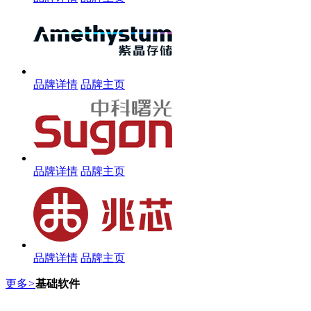
品牌详情
品牌主页
品牌详情
品牌主页
品牌详情
品牌主页
更多
>
基础软件