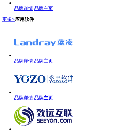
品牌详情
品牌主页
更多
>
应用软件
品牌详情
品牌主页
品牌详情
品牌主页