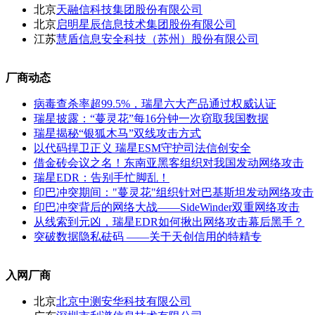
北京
天融信科技集团股份有限公司
北京
启明星辰信息技术集团股份有限公司
江苏
慧盾信息安全科技（苏州）股份有限公司
厂商动态
病毒查杀率超99.5%，瑞星六大产品通过权威认证
瑞星披露：“蔓灵花”每16分钟一次窃取我国数据
瑞星揭秘“银狐木马”双线攻击方式
以代码捍卫正义 瑞星ESM守护司法信创安全
借金砖会议之名！东南亚黑客组织对我国发动网络攻击
瑞星EDR：告别手忙脚乱！
印巴冲突期间："蔓灵花"组织针对巴基斯坦发动网络攻击
印巴冲突背后的网络大战——SideWinder双重网络攻击
从线索到元凶，瑞星EDR如何揪出网络攻击幕后黑手？
突破数据隐私砝码 ——关于天创信用的特精专
入网厂商
北京
北京中测安华科技有限公司