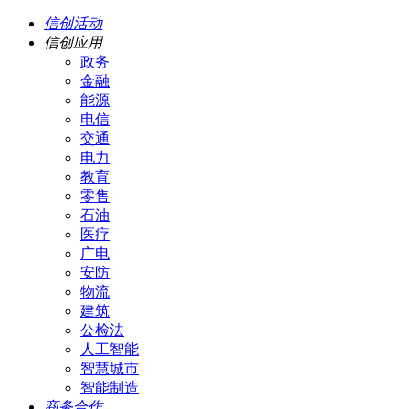
信创活动
信创应用
政务
金融
能源
电信
交通
电力
教育
零售
石油
医疗
广电
安防
物流
建筑
公检法
人工智能
智慧城市
智能制造
商务合作