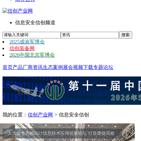
信息安全信创频道
2025成渝军博会
信创装备网
2026中国北京军博会
首页
产品
厂商
资讯
生态
案例
展会
视频
下载
专题
论坛
我的位置：
信创产业网
>
信息安全信创
人大金仓亮相2021信息技术应用创新论坛 打造便捷高效