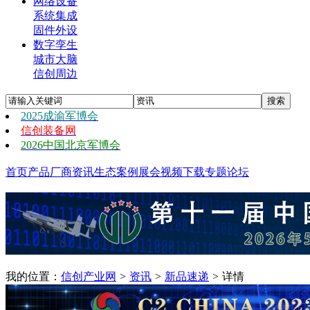
网络设备
系统集成
固件外设
数字孪生
城市大脑
信创周边
2025成渝军博会
信创装备网
2026中国北京军博会
首页
产品
厂商
资讯
生态
案例
展会
视频
下载
专题
论坛
我的位置：
信创产业网
>
资讯
>
新品速递
>
详情