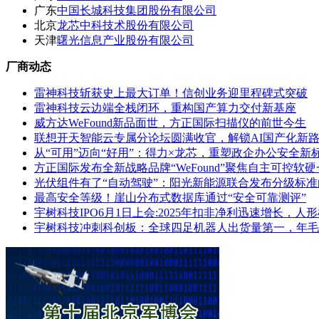
广东
中国长城科技集团股份有限公司
北京
龙芯中科技术股份有限公司
天津
曙光信息产业股份有限公司
厂商动态
雷神科技斩获史上最大订单！信创业务迎里程碑式突破
雷神科技云边端全栈闭环，重构国产算力交付新基座
威方达WeFound新品面世，方正国际扫描仪的前世今生
联想开天智能云专属分论坛圆满收官，解锁AI国产化新
从“可用”迈向“好用”：得力×龙芯，重塑政企办公安全新
方正国际发布全新战略品牌“WeFound”聚焦自主可控
光伏组件有了“自动驾驶”：阳光新能源联合发布分级标准
最高安全等级！崖山分布式数据库通过“安全可靠测评”
宇树科技IPO6月1日上会:2025年扣非净利迅速增长，
宇树科技冲刺科创板：全球四足机器人出货量第一，年毛