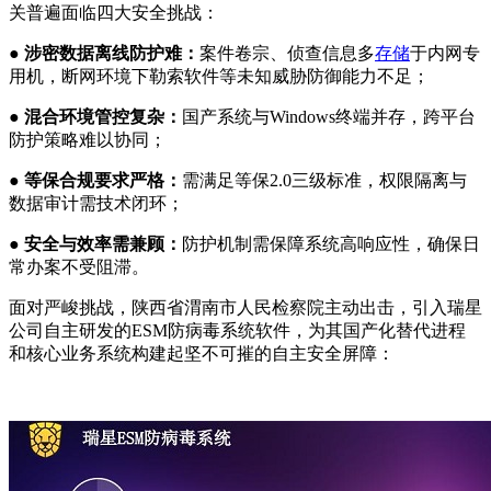
关普遍面临四大安全挑战：
● 涉密数据离线防护难：
案件卷宗、侦查信息多
存储
于内网专
用机，断网环境下勒索软件等未知威胁防御能力不足；
● 混合环境管控复杂：
国产系统与Windows终端并存，跨平台
防护策略难以协同；
● 等保合规要求严格：
需满足等保2.0三级标准，权限隔离与
数据审计需技术闭环；
● 安全与效率需兼顾：
防护机制需保障系统高响应性，确保日
常办案不受阻滞。
面对严峻挑战，陕西省渭南市人民检察院主动出击，引入瑞星
公司自主研发的ESM防病毒系统软件，为其国产化替代进程
和核心业务系统构建起坚不可摧的自主安全屏障：