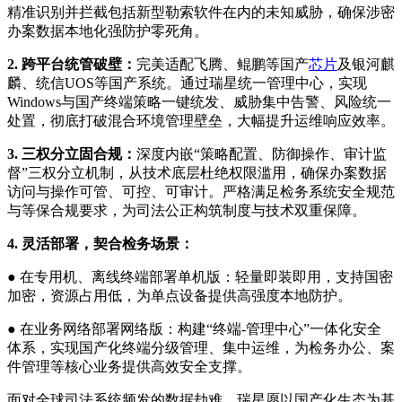
精准识别并拦截包括新型勒索软件在内的未知威胁，确保涉密
办案数据本地化强防护零死角。
2. 跨平台统管破壁：
完美适配飞腾、鲲鹏等国产
芯片
及银河麒
麟、统信UOS等国产系统。通过瑞星统一管理中心，实现
Windows与国产终端策略一键统发、威胁集中告警、风险统一
处置，彻底打破混合环境管理壁垒，大幅提升运维响应效率。
3. 三权分立固合规：
深度内嵌“策略配置、防御操作、审计监
督”三权分立机制，从技术底层杜绝权限滥用，确保办案数据
访问与操作可管、可控、可审计。严格满足检务系统安全规范
与等保合规要求，为司法公正构筑制度与技术双重保障。
4. 灵活部署，契合检务场景：
● 在专用机、离线终端部署单机版：轻量即装即用，支持国密
加密，资源占用低，为单点设备提供高强度本地防护。
● 在业务网络部署网络版：构建“终端-管理中心”一体化安全
体系，实现国产化终端分级管理、集中运维，为检务办公、案
件管理等核心业务提供高效安全支撑。
面对全球司法系统频发的数据劫难，瑞星愿以国产化生态为基