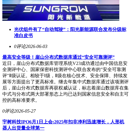
光伏组件有了“自动驾驶”：阳光新能源联合发布分级标
准白皮书
0评论
2026-06-03
最高安全等级！崖山分布式数据库通过“安全可靠测评”
近日，崖山分布式数据库管理系统V23成功通过由中国信息安
全测评中心、国家保密科技测评中心联合发布的"安全可靠测
评"Ⅱ级认证。相较于Ⅰ级，Ⅱ级在核心技术、安全保障、持续发
展等方面提出了更高标准。继去年集中式数据库通过该项测评
后，崖山分布式数据库再获权威认证，标志着崖山数据库在集
中式与分布式两大部署形态上均已达到国家信息安全和自主可
控的高标准要求。
0评论
2026-05-27
宇树科技IPO6月1日上会:2025年扣非净利迅速增长，人形机
器人出货量全球第一