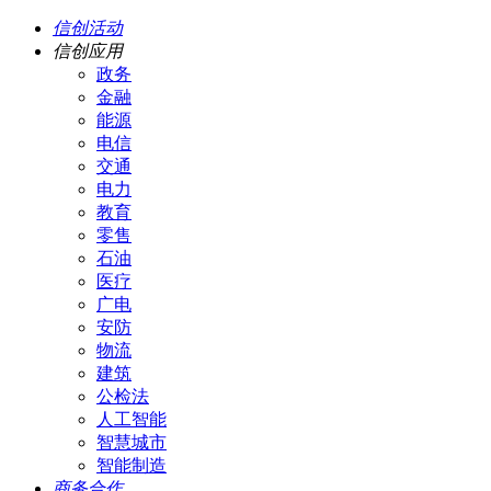
信创活动
信创应用
政务
金融
能源
电信
交通
电力
教育
零售
石油
医疗
广电
安防
物流
建筑
公检法
人工智能
智慧城市
智能制造
商务合作