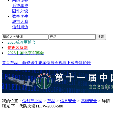
网络设备
系统集成
固件外设
数字孪生
城市大脑
信创周边
2025成渝军博会
信创装备网
2026中国北京军博会
首页
产品
厂商
资讯
生态
案例
展会
视频
下载
专题
论坛
我的位置：
信创产业网
>
产品
>
信息安全
>
基础安全
>
详情
曙光 下一代防火墙TLFW-2000-S80