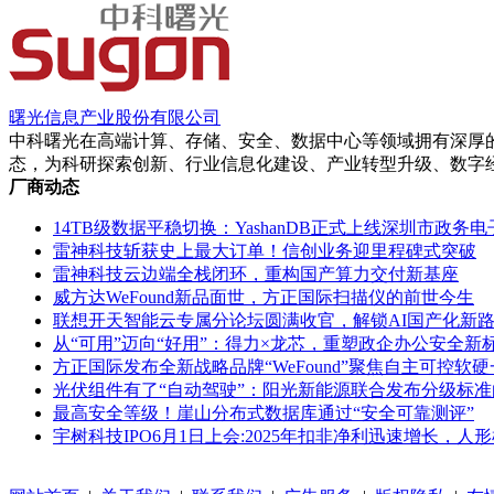
曙光信息产业股份有限公司
中科曙光在高端计算、存储、安全、数据中心等领域拥有深厚
态，为科研探索创新、行业信息化建设、产业转型升级、数字
厂商动态
​14TB级数据平稳切换：YashanDB正式上线深圳市政务
雷神科技斩获史上最大订单！信创业务迎里程碑式突破
雷神科技云边端全栈闭环，重构国产算力交付新基座
威方达WeFound新品面世，方正国际扫描仪的前世今生
联想开天智能云专属分论坛圆满收官，解锁AI国产化新
从“可用”迈向“好用”：得力×龙芯，重塑政企办公安全新
方正国际发布全新战略品牌“WeFound”聚焦自主可控
光伏组件有了“自动驾驶”：阳光新能源联合发布分级标准
最高安全等级！崖山分布式数据库通过“安全可靠测评”
宇树科技IPO6月1日上会:2025年扣非净利迅速增长，