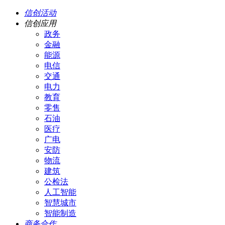
信创活动
信创应用
政务
金融
能源
电信
交通
电力
教育
零售
石油
医疗
广电
安防
物流
建筑
公检法
人工智能
智慧城市
智能制造
商务合作