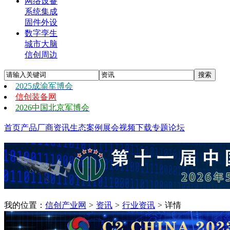
网络设备
系统集成
固件外设
数字孪生
城市大脑
信创周边
2025成渝军博会
信创装备网
2026中国北京军博会
首页
产品
厂商
资讯
生态
案例
展会
视频
下载
专题
论坛
我的位置：
信创产业网
>
资讯
>
行业资讯
>
详情