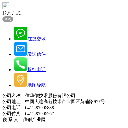
联系方式
离线
在线交谈
发送信件
拨打电话
地图导航
公司名称：信华信技术股份有限公司
公司地址：中国大连高新技术产业园区黄浦路977号
公司电话：0411-85996888
公司传真：0411-85996267
联 系 人：信创产业网