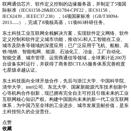
联网通信芯片、软件定义控制的边缘服务器，并制定了5项国
际标准（IEC61158-28&IEC61784-CPF22，IEC61158，
IEC62439，IEEEC37.238），14项国家标准（GB/T30094-
2013......），完成了8项核高基，11项863科研任务。
东土科技工业互联网全栈解决方案，实现软件定义网络、软件
定义控制和软件定义城市功能，推动5G和人工智能在工业、
城市及防务等领域的深度应用，已广泛应用于飞机、船舶、高
铁/地铁、智能电网、能源、石油化工、冶金、工厂自动化、
智能交通、城市管理、运营商通信等领域，全球累计近200万
台设备实时运行，并获得了商务部CTEAS服务体系完善程度
七星级卓越认证。
东土科技面向全球开放合作，先后与浙江大学、中国科学院、
清华大学、intel公司、东北大学、国家新能源汽车技术创新中
心等机构合作创新，现已拥有完全自主可控且引领未来的工业
互联网核心知识产权。构建中国面向未来的新一代工业互联网
体系，为中国乃至全球的工业进步、城市发展贡献价值，是东
土科技恒久的企业责任。
点赞
收藏