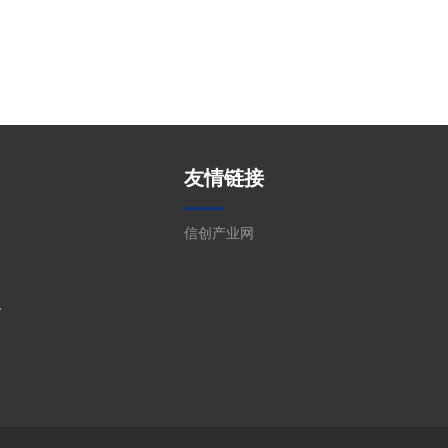
友情链接
信创产业网
7