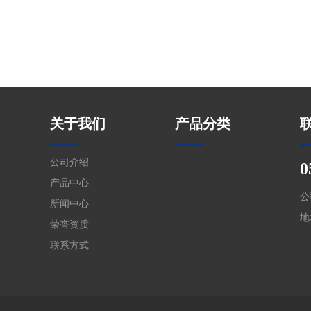
关于我们
产品分类
公司介绍
0
产品中心
公
新闻中心
地
荣誉资质
联系方式