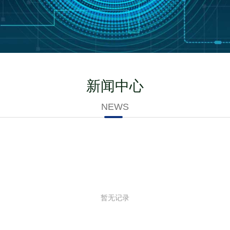
新闻中心
NEWS
暂无记录