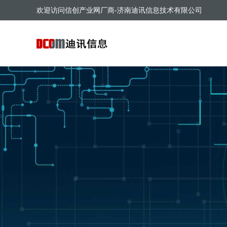
欢迎访问信创产业网厂商-济南迪讯信息技术有限公司