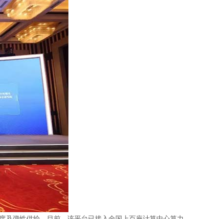
0
调度及弹性供给。目前，该平台已接入全国上百座计算中心算力