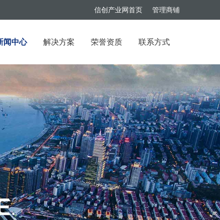
信创产业网首页
管理商铺
新闻中心
解决方案
荣誉资质
联系方式