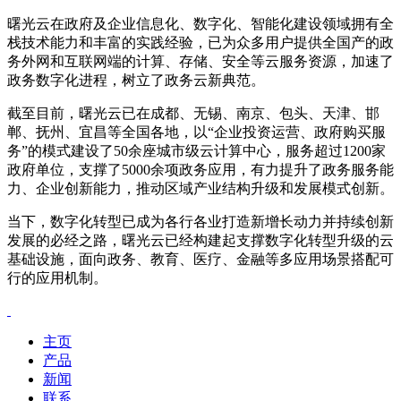
曙光云在政府及企业信息化、数字化、智能化建设领域拥有全
栈技术能力和丰富的实践经验，已为众多用户提供全国产的政
务外网和互联网端的计算、存储、安全等云服务资源，加速了
政务数字化进程，树立了政务云新典范。
截至目前，曙光云已在成都、无锡、南京、包头、天津、邯
郸、抚州、宜昌等全国各地，以“企业投资运营、政府购买服
务”的模式建设了50余座城市级云计算中心，服务超过1200家
政府单位，支撑了5000余项政务应用，有力提升了政务服务能
力、企业创新能力，推动区域产业结构升级和发展模式创新。
当下，数字化转型已成为各行各业打造新增长动力并持续创新
发展的必经之路，曙光云已经构建起支撑数字化转型升级的云
基础设施，面向政务、教育、医疗、金融等多应用场景搭配可
行的应用机制。
主页
产品
新闻
联系