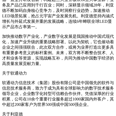
务及产品已应用到千行百业；同时，深耕显示领域28年，利亚
德不断加码自身核心竞争力，及时洞察行业趋势，加速推动
LED场景拓展，抢占元宇宙产业发展先机。利亚德坚持内涵式
增长与外延式发展并重的发展战略，连续6年蝉联全球LED显
示产品市占率第一。
加快推动数字产业化，产业数字化发展是我国推动中国式现代
化，加速产业升级的重要战略部署。以此为契机，它也催动着
企业之间强强联合，此次双方合作，或将为业界打造出更多具
有重要参考意义的标杆案例。未来，双方将不断整合技术、人
才和业务等资源，实现战略互补，共同为推动中国数字经济的
高质量发展贡献力量。
关于软通动力
软通动力信息技术（集团）股份有限公司是中国领先的软件与
信息技术服务商，致力于成为具有全球影响力的数字技术服务
领导企业，企业数字化转型可信赖合作伙伴。凭借深厚的行业
积累，公司在10余个重要行业服务超过1000家国内外客户，其
中超过200家客户为世界500强或中国500强企业。
关于利亚德