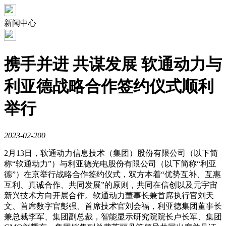
新闻中心
携手并进 共谋发展 软通动力与
利亚德战略合作签约仪式顺利
举行
2023-02-20
0
2月13日，软通动力信息技术（集团）股份有限公司（以下简
称“软通动力”）与利亚德光电股份有限公司（以下简称“利亚
德”）在京举行战略合作签约仪式，双方本着“优势互补、互惠
互利、真诚合作、共同发展”的原则，共同在信创以及元宇宙
新兴技术方向开展合作。软通动力董事长兼首席执行官刘天
文、首席数字官彭强、首席技术官刘会福，利亚德集团董事长
兼总裁李军、集团副总裁，智能显示研究院院长卢长军、集团